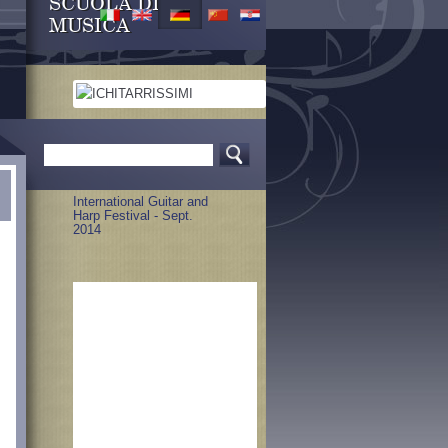
SCUOLA DI
MUSICA
Celtic Harp Concert 2015
International Guitar and
Harp Festival - Sept.
2014