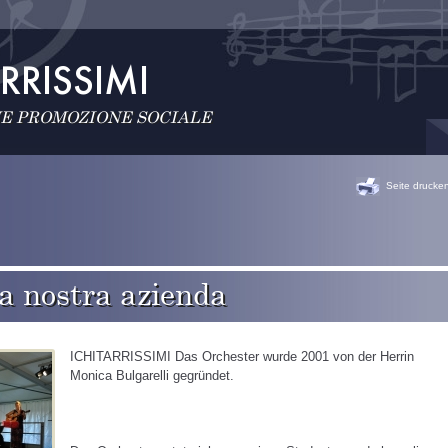
E PROMOZIONE SOCIALE
Seite drucke
la nostra azienda
ICHITARRISSIMI Das Orchester wurde 2001 von der Herrin
Monica Bulgarelli gegründet.