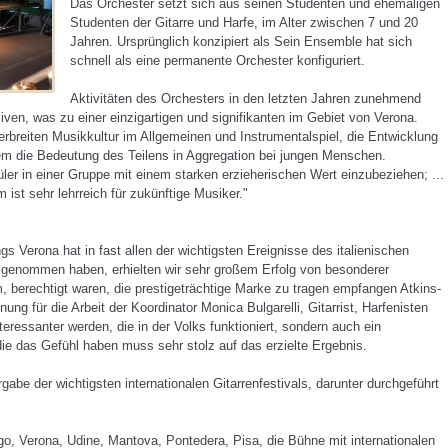
Das Orchester setzt sich aus seinen Studenten und ehemaligen
Studenten der Gitarre und Harfe, im Alter zwischen 7 und 20
Jahren.
Ursprünglich konzipiert als Sein Ensemble hat sich
schnell als eine permanente Orchester konfiguriert.
Aktivitäten des Orchesters in den letzten Jahren zunehmend
iven, was zu einer einzigartigen und signifikanten im Gebiet von Verona.
rbreiten Musikkultur im Allgemeinen und Instrumentalspiel, die Entwicklung
llem die Bedeutung des Teilens in Aggregation bei jungen Menschen.
üler in einer Gruppe mit einem starken erzieherischen Wert einzubeziehen;
...
st sehr lehrreich für zukünftige Musiker."
s ​​Verona hat in fast allen der wichtigsten Ereignisse des italienischen
ilgenommen haben, erhielten wir sehr großem Erfolg von besonderer
 berechtigt waren, die prestigeträchtige Marke zu tragen empfangen
Atkins-
ng für die Arbeit der Koordinator Monica Bulgarelli, Gitarrist, Harfenisten
ressanter werden, die in der Volks funktioniert, sondern auch ein
, die das Gefühl haben muss
sehr stolz auf das erzielte Ergebnis.
abe der wichtigsten internationalen Gitarrenfestivals, darunter durchgeführt
go, Verona, Udine, Mantova, Pontedera, Pisa, die Bühne mit internationalen