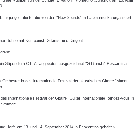
r junge Musiker von der Schule "E.Vanoni" Morbegno (Sondrio), am 28. April
00
b für junge Talente, die von den "New Sounds" in Lateinamerika organisiert,
er Bühne mit Komponist, Gitarrist und Dirigent:
orenz.
ein Stipendium C.E.A. angeboten ausgezeichnet
"G.Bianchi" Pescantina
Orchester in das Internationale Festival der akustischen Gitarre "Madam
n.
das Internationale Festival der Gitarre "Guitar Internationale Rendez-Vous in
skonzert.
re und Harfe am 13. und 14. September 2014 in Pescantina gehalten