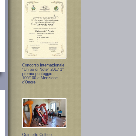
Concorso internazionale
"Un po di Note" 2017 1°
premio punteggio
100/100 e Menzione
d'Onore
Quintetto Celtico -